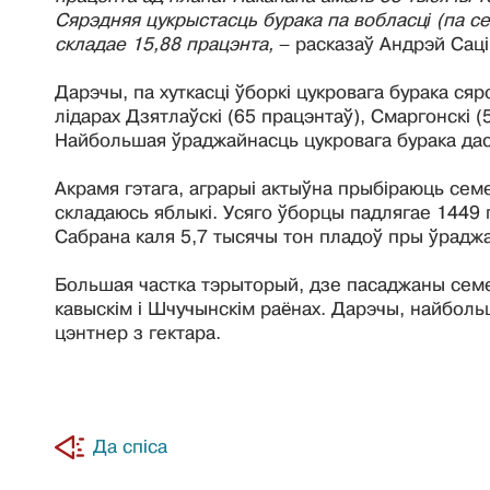
Сярэдняя цукрыстасць бурака па вобласці (па с
складае 15,88 працэнта,
– расказаў Андрэй Сац
Дарэчы, па хуткасці ўборкі цукровага бурака с
лідарах Дзятлаўскі (65 працэнтаў), Смаргонскі (
Найбольшая ўраджайнасць цукровага бурака дася
Акрамя гэтага, аграрыі актыўна прыбіраюць сем
складаюсь яблыкі. Усяго ўборцы падлягае 1449 г
Сабрана каля 5,7 тысячы тон пладоў пры ўраджа
Большая частка тэрыторый, дзе пасаджаны семеч
кавыскім і Шчучынскім раёнах. Дарэчы, найболь
цэнтнер з гектара.
Да спіса