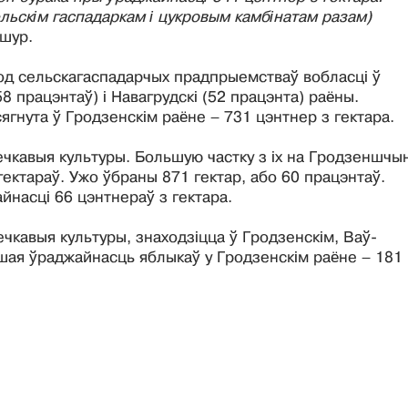
ельскім гаспадаркам і цукровым камбінатам разам)
ішур.
ярод сельскагаспадарчых прадпрыемстваў вобласці ў
58 працэнтаў) і Навагрудскі (52 працэнта) раёны.
гнута ў Гродзенскім раёне – 731 цэнтнер з гектара.
ечкавыя культуры. Большую частку з іх на Гродзеншчы
ектараў. Ужо ўбраны 871 гектар, або 60 працэнтаў.
йнасці 66 цэнтнераў з гектара.
кавыя культуры, знаходзіцца ў Гродзенскім, Ваў-
шая ўраджайнасць яблыкаў у Гродзенскім раёне – 181