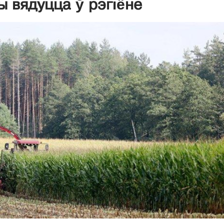
 вядуцца ў рэгіёне