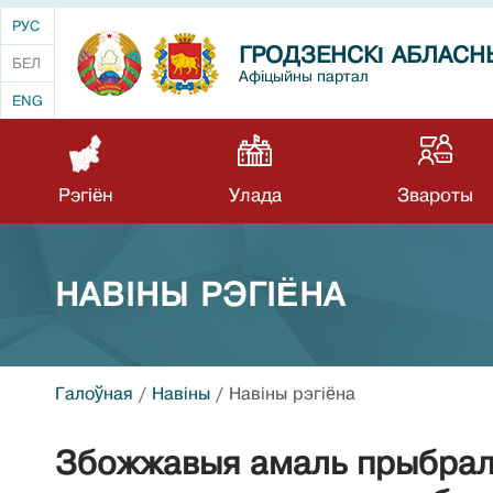
РУС
ГРОДЗЕНСКІ АБЛАСН
БЕЛ
Афіцыйны партал
ENG
Рэгіён
Улада
Звароты
НАВIНЫ РЭГIЁНА
Галоўная
/
Навiны
/
Навiны рэгiёна
Збожжавыя амаль прыбралі,