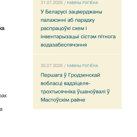
31.07.2026 /
НАВIНЫ РЭГIЁНА
У Беларусі зацверджаны
палажэнні аб парадку
ка
распрацоўкі схем і
інвентарызацыі сістэм пітнога
водазабеспячэння
30.07.2026 /
НАВIНЫ РЭГIЁНА
Першага ў Гродзенскай
вобласці вадзіцеля-
трохтысячніка ўшаноўвалі ў
рак
Мастоўскім раёне
а