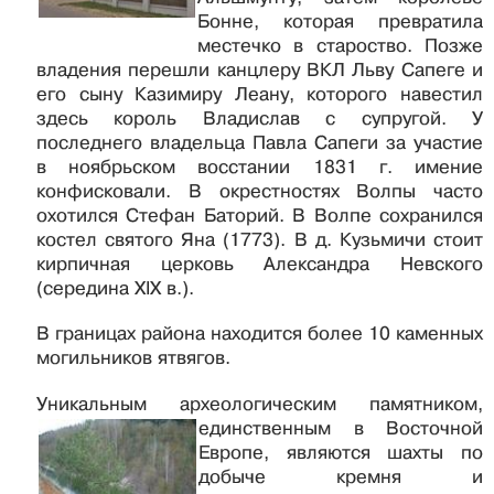
Бонне, которая превратила
местечко в староство. Позже
владения перешли канцлеру ВКЛ Льву Сапеге и
его сыну Казимиру Леану, которого навестил
здесь король Владислав с супругой. У
последнего владельца Павла Сапеги за участие
в ноябрьском восстании 1831 г. имение
конфисковали. В окрестностях Волпы часто
охотился Стефан Баторий. В Волпе сохранился
костел святого Яна (1773). В д. Кузьмичи стоит
кирпичная церковь Александра Невского
(середина XIX в.).
В границах района находится более 10 каменных
могильников ятвягов.
Уникальным археологическим памятником,
единственным в Восточной
Европе, являются шахты по
добыче кремня и