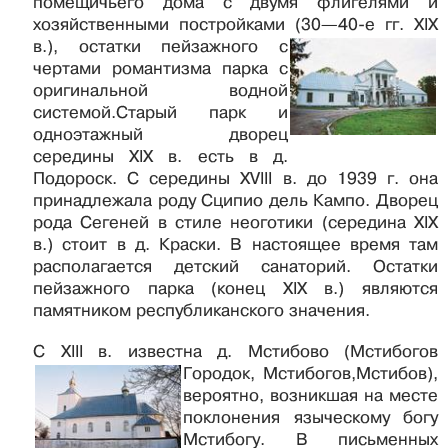
помещичьего дома с двумя флигелями и
хозяйственными постройками (30—40-е гг. XIX
в.),
остатки пейзажного с
чертами романтизма парка с
оригинальной водной
системой.Старый парк и
одноэтажный дворец
середины XIX в. есть в д.
Подороск. С середины XVIII в. до 1939 г. она
принадлежала роду Сципио дель Кампо. Дворец
рода Сегеней в стиле неоготики (середина XIX
в.) стоит в д. Краски. В настоящее время там
располагается детский санаторий. Остатки
пейзажного парка (конец XIX в.) являются
памятником республиканского значения.
С XIII в. известна д. Мстибово (Мстибогов
Городок, Мстибогов,
Мстибов),
вероятно, возникшая на месте
поклонения языческому богу
Мстибогу. В письменных