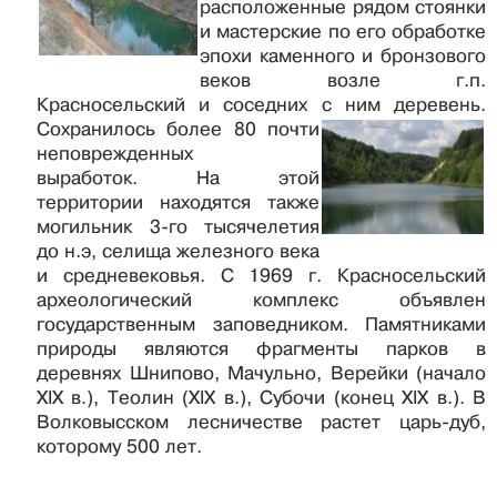
расположенные рядом стоянки
и мастерские по его обработке
эпохи каменного и бронзового
веков возле г.п.
Красносельский и соседних с ним деревень.
Сохранилось
более 80 почти
неповрежденных
выработок. На этой
территории находятся также
могильник 3-го тысячелетия
до н.э, селища железного века
и средневековья. С 1969 г. Красносельский
археологический комплекс объявлен
государственным заповедником. Памятниками
природы являются фрагменты парков в
деревнях Шнипово, Мачульно, Верейки (начало
XIX в.), Теолин (XIX в.), Субочи (конец XIX в.). В
Волковысском лесничестве растет царь-дуб,
которому 500 лет.