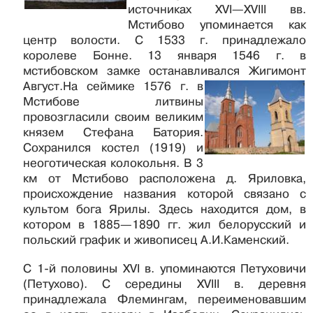
источниках XVI—XVIII вв.
Мстибово упоминается как
центр волости. С 1533 г. принадлежало
королеве Бонне. 13 января 1546 г. в
мстибовском замке останавливался Жигимонт
Август.
На сеймике 1576 г. в
Мстибове литвины
провозгласили своим великим
князем Стефана Батория.
Сохранился костел (1919) и
неоготическая колокольня. В 3
км от Мстибово расположена д. Яриловка,
происхождение названия которой связано с
культом бога Ярилы. Здесь находится дом, в
котором в 1885—1890 гг. жил белорусский и
польский график и живописец А.И.Каменский.
С 1-й половины XVI в. упоминаются Петуховичи
(Петухово). С середины XVIII в. деревня
принадлежала Флемингам, переименовавшим