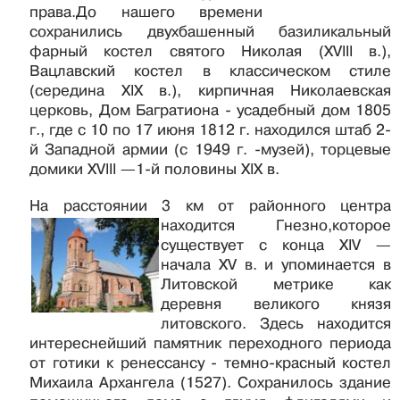
права.До нашего времени
сохранились двухбашенный базиликальный
фарный костел святого Николая (XVIII в.),
Вацлавский костел в классическом стиле
(середина XIX в.), кирпичная Николаевская
церковь, Дом Багратиона - усадебный дом 1805
г., где с 10 по 17 июня 1812 г. находился штаб 2-
й Западной армии (с 1949 г. -музей), торцевые
домики XVIII —1-й половины XIX в.
На расстоянии 3 км от районного центра
находится Гнезно,
которое
существует с конца XIV —
начала XV в. и упоминается в
Литовской метрике как
деревня великого князя
литовского. Здесь находится
интереснейший памятник переходного периода
от готики к ренессансу - темно-красный костел
Михаила Архангела (1527). Сохранилось здание