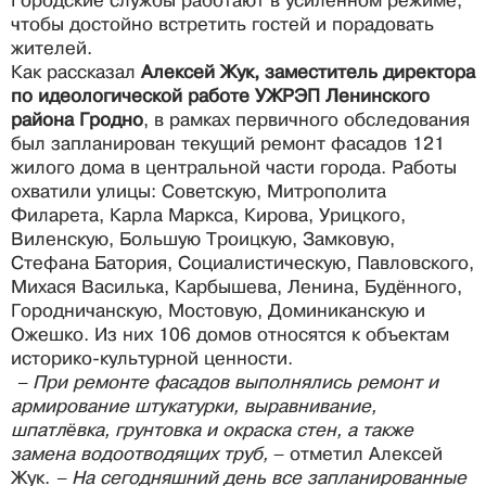
Городские службы работают в усиленном режиме,
чтобы достойно встретить гостей и порадовать
жителей.
Как рассказал
Алексей Жук, заместитель директора
по идеологической работе УЖРЭП Ленинского
района Гродно
, в рамках первичного обследования
был запланирован текущий ремонт фасадов 121
жилого дома в центральной части города. Работы
охватили улицы: Советскую, Митрополита
Филарета, Карла Маркса, Кирова, Урицкого,
Виленскую, Большую Троицкую, Замковую,
Стефана Батория, Социалистическую, Павловского,
Михася Василька, Карбышева, Ленина, Будённого,
Городничанскую, Мостовую, Доминиканскую и
Ожешко. Из них 106 домов относятся к объектам
историко-культурной ценности.
– При ремонте фасадов выполнялись ремонт и
армирование штукатурки, выравнивание,
шпатлёвка, грунтовка и окраска стен, а также
замена водоотводящих труб,
– отметил Алексей
Жук.
– На сегодняшний день все запланированные