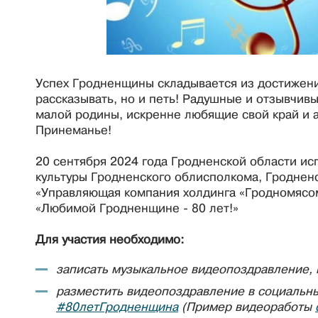
Успех Гродненщины складывается из достижений
рассказывать, но и петь! Радушные и отзывчив
малой родины, искренне любящие свой край и а
Принеманье!
20 сентября 2024 года Гродненской области ис
культуры Гродненского облисполкома, Гродне
«Управляющая компания холдинга «Гродномясо
«Любимой Гродненщине - 80
лет!»
Для участия необходимо:
записать музыкальное видеопоздравление
разместить видеопоздравление в социальных
#80летГродненщина
(Пример видеоработы