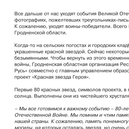
Все дальше от нас уходят события Великой Оте
фотографиях, пожелтевших треугольниках-письм
К сожалению, уходят воины-победители. Всего
Гродненской области.
Когда-то на сельских погостах и городских кла
украшенные красной звездой. Сейчас некоторы
безымянными. Чтобы вернуть из этого временн
войны, Гродненская областная организация Ре
Русь» совместно с главным управлением образ
проект «Красная звезда Героя».
Первые 80 красных звезд, символов проекта, в 
солнца. Выполнены они из чистейшего хрустал
– Мы все готовимся к важному событию – 80-л
Отечественной Войне. Мы помним и чтим памят
нашей страны. К сожалению, память понемногу
могилы, на которых осталась звезда, но очень 