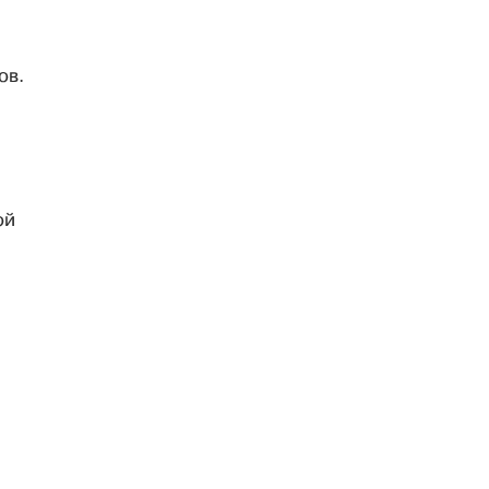
ов.
ой