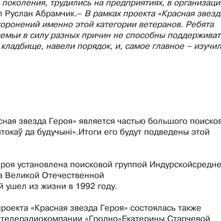
поколения, трудились на предприятиях, в организаци
л Руслан Абрамчик.–
В рамках проекта «Красная звезд
хоронений именно этой категории ветеранов. Ребята
емьи в силу разных причин не способны поддерживат
ладбище, навели порядок, и, самое главное – изучи
сная звезда Героя» является частью большого поиско
токаў да будучыні».Итоги его будут подведены этой
ероя установлена поисковой группой Индурскойсредн
а Великой Отечественной
 ушел из жизни в 1992 году.
роекта «Красная звезда Героя» состоялась также
 телерадиокомпании «Гродно»Екатерины Старчевой