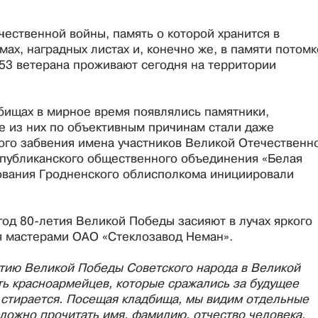
чественной войны, память о которой хранится в
ах, наградных листах и, конечно же, в памяти потомк
 53 ветерана проживают сегодня на территории
дбищах в мирное время появлялись памятники,
е из них по объективным причинам стали даже
ого забвения имена участников Великой Отечественн
спубликанского общественного объединения «Белая
ования Гродненского облисполкома инициировали
год 80-летия Великой Победы засияют в лучах яркого
я мастерами ОАО «Стеклозавод Неман».
етию Великой Победы Советского народа в Великой
ь красноармейцев, которые сражались за будущее
 стирается. Посещая кладбища, мы видим отдельные
сложно прочитать имя, фамилию, отчество человека.