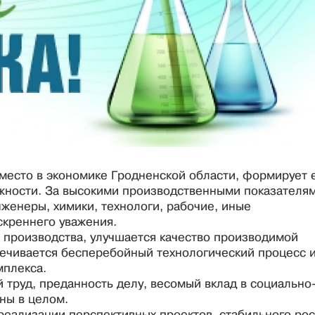
есто в экономике Гродненской области, формирует 
ности. За высокими производственными показателя
женеры, химики, технологи, рабочие, иные
скреннего уважения.
 производства, улучшается качество производимой
печивается бесперебойный технологический процесс 
плекса.
 труд, преданность делу, весомый вклад в социально
ны в целом.
реализации перспективных проектов, стабильного рос