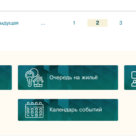
ыдущая
...
1
2
3
Очередь на жильё
Календарь событий