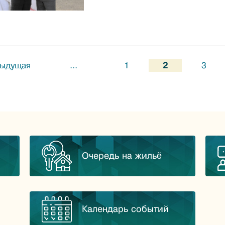
ыдущая
...
1
2
3
Очередь на жильё
Календарь событий